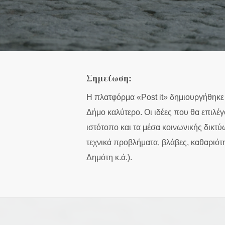
Ιόλα –
φαν
πλαι του δρομου
πολ
χώρων σκίασης
δεν
καρ
Σημείωση:
Η πλατφόρμα «Post it» δημιουργήθηκε γ
Δήμο καλύτερο. Οι ιδέες που θα επιλέ
ιστότοπο και τα μέσα κοινωνικής δικ
τεχνικά προβλήματα, βλάβες, καθαριότη
Δημότη κ.ά.).