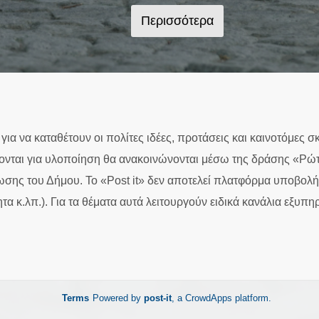
πνεύμονας
άρια.Είναι
παράνομα
πρασίνου στο
ύ στενό και
παρκαρίσματα
Περισσότερα
κέντρο της
 χωραει
και στους γύρω
πόλης μας!!
ο
δρόμους.
Γιάννης
ια να καταθέτουν οι πολίτες ιδέες, προτάσεις και καινοτόμες 
γονται για υλοποίηση θα ανακοινώνονται μέσω της δράσης «Ρώ
τύωσης του Δήμου. Το «Post it» δεν αποτελεί πλατφόρμα υποβ
τα κ.λπ.). Για τα θέματα αυτά λειτουργούν ειδικά κανάλια εξυπ
Terms
Powered by
post-it
, a
CrowdApps
platform.